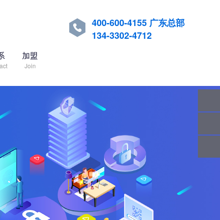
400-600-4155 广东总部

134-3302-4712
系
加盟
act
Join
关注
微信
在线
客服
服务
热线
回到
顶部