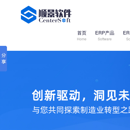
首页
ERP产品
E
Home
Software
So