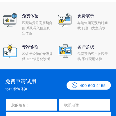
免费体验
免费演示
匹配与贵司高度契合
与销售顾问预约时间
的 系统导入信息真
我 们登门为您演示
实体验
专家诊断
客户参观
20多年经验的专家提
免费预约客户参观亲
供 企业信息化诊断
临 系统现场体验
免费申请试用

400-600-4155
1分钟快速体验