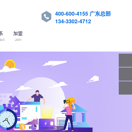
400-600-4155 广东总部

134-3302-4712
系
加盟
act
Join
关注
微信
在线
客服
服务
热线
回到
顶部