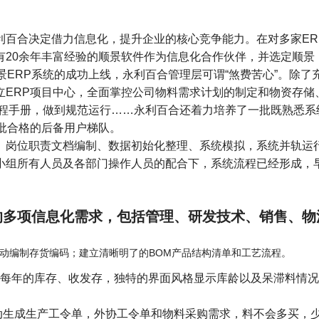
百合决定借力信息化，提升企业的核心竞争能力。在对多家ER
有20余年丰富经验的顺景软件作为信息化合作伙伴，并选定顺景
景ERP系统的成功上线，永利百合管理层可谓“煞费苦心”。除了
立ERP项目中心，全面掌控公司物料需求计划的制定和物资存储
流程手册，做到规范运行……永利百合还着力培养了一批既熟悉系
批合格的后备用户梯队。
、岗位职责文档编制、数据初始化整理、系统模拟，系统并轨运
小组所有人员及各部门操作人员的配合下，系统流程已经形成，
的多项信息化需求，包括管理、研发技术、销售、物
：
动编制存货编码；建立清晰明了的BOM产品结构清单和工艺流程。
每年的库存、收发存，独特的界面风格显示库龄以及呆滞料情况
动生成生产工令单，外协工令单和物料采购需求，料不会多买，