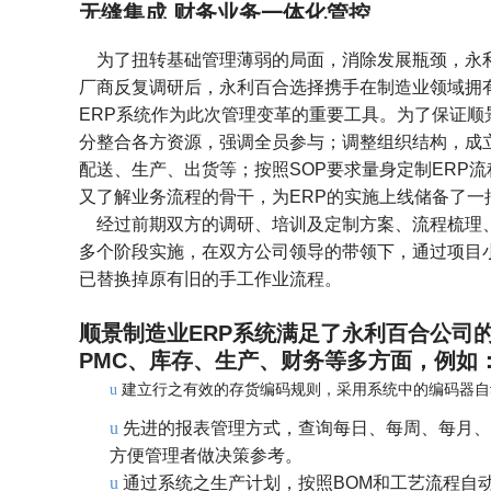
无缝集成 财务业务一体化管控
为了扭转基础管理薄弱的局面，消除发展瓶颈，永利
厂商反复调研后，永利百合选择携手在制造业领域拥
ERP系统作为此次管理变革的重要工具。为了保证顺
分整合各方资源，强调全员参与；调整组织结构，成
配送、生产、出货等；按照SOP要求量身定制ERP
又了解业务流程的骨干，为ERP的实施上线储备了一
经过前期双方的调研、培训及定制方案、流程梳理
多个阶段实施，在双方公司领导的带领下，通过项目
已替换掉原有旧的手工作业流程。
顺景制造业ERP系统满足了永利百合公司
PMC、库存、生产、财务等多方面，例如
建立行之有效的存货编码规则，采用系统中的编码器自
u
u
先进的报表管理方式，查询每日、每周、每月、
方便管理者做决策参考。
u
通过系统之生产计划，按照BOM和工艺流程自