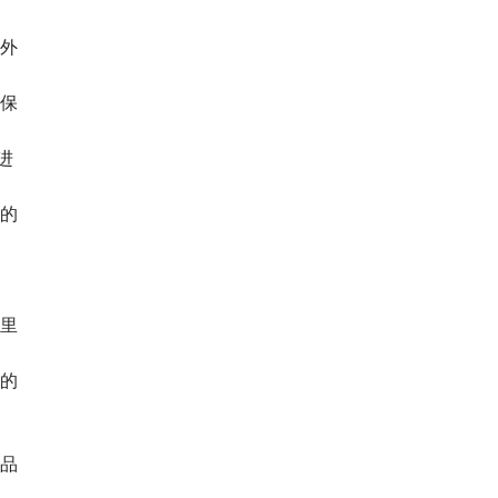
外
保
进
的
里
的
品