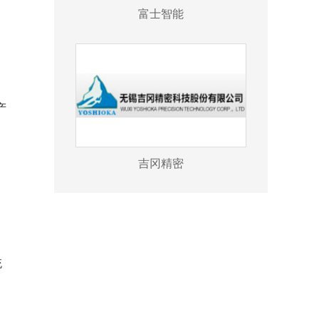
富士智能
产
。
吉冈精密
。
，
统