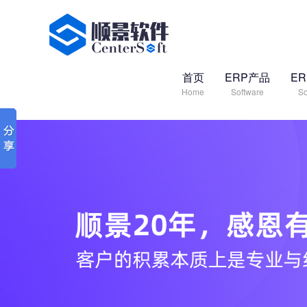
首页
ERP产品
E
Home
Software
So