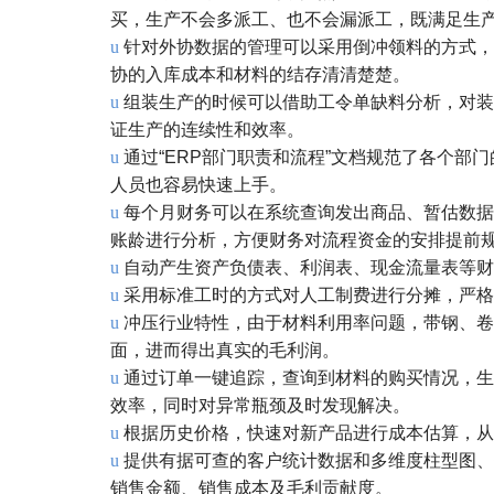
买，生产不会多派工、也不会漏派工，既满足生
u
针对外协数据的管理可以采用倒冲领料的方式，
协的入库成本和材料的结存清清楚楚。
u
组装生产的时候可以借助工令单缺料分析，对装
证生产的连续性和效率。
u
通过“ERP部门职责和流程”文档规范了各个
人员也容易快速上手。
u
每个月财务可以在系统查询发出商品、暂估数据
账龄进行分析，方便财务对流程资金的安排提前
u
自动产生资产负债表、利润表、现金流量表等财
u
采用标准工时的方式对人工制费进行分摊，严格
u
冲压行业特性，由于材料利用率问题，带钢、卷
面，进而得出真实的毛利润。
u
通过订单一键追踪，查询到材料的购买情况，生
效率，同时对异常瓶颈及时发现解决。
u
根据历史价格，快速对新产品进行成本估算，从
u
提供有据可查的客户统计数据和多维度柱型图、
销售金额、销售成本及毛利贡献度。