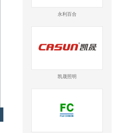
永利百合
凯晟照明