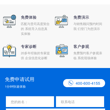
免费体验
免费演示
匹配与贵司高度契合
与销售顾问预约时间
的 系统导入信息真
我 们登门为您演示
实体验
专家诊断
客户参观
20多年经验的专家提
免费预约客户参观亲
供 企业信息化诊断
临 系统现场体验
免费申请试用

400-600-4155
1分钟快速体验