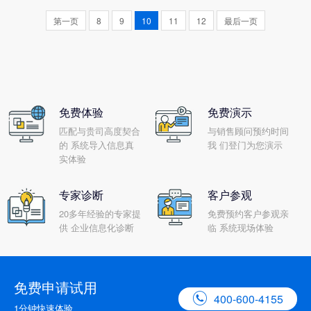
候就需要更为谨慎，而因为涉
因，导致企业每年因为库存管
第一页
8
9
10
11
12
最后一页
及到企业所有部门的几乎所有
理不善造成很大的损失。ERP
业务流程，ERP软件在实施的
系统的优势有哪些,ERP管理的
过程中会遇到非常多的问题。
优势?
那么ERP软件具备的特点与功
能有哪些?顺景erp软件总结了
以下通了解的分类。
免费体验
免费演示
匹配与贵司高度契合
与销售顾问预约时间
的 系统导入信息真
我 们登门为您演示
实体验
专家诊断
客户参观
20多年经验的专家提
免费预约客户参观亲
供 企业信息化诊断
临 系统现场体验
免费申请试用

400-600-4155
1分钟快速体验