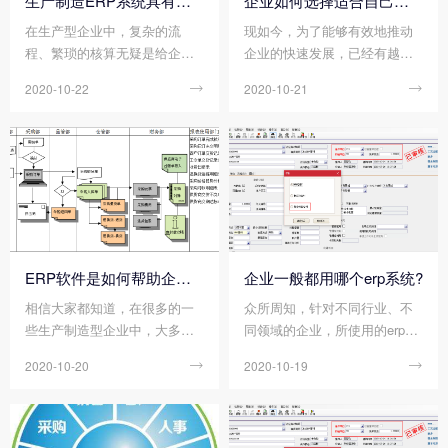
生产制造ERP系统具有哪些功能?
企业如何选择适合自己的erp管理软件?
在生产型企业中，复杂的流
现如今，为了能够有效地推动
程、繁琐的核算无疑是给企业
企业的快速发展，已经有越来
带来了很大的一个管理消耗，
越多企业都在应用erp管理软件
2020-10-22

2020-10-21

尤其是随着市场化程度的深化
了。其，erp管理软件的应用，
与竞争的日趋激烈，为了提生
可以贯穿企业实际管理的各个
产企业的管理效率，信息化转
环节，若是选择到适合自己的e
型己势在必行。在这时，适时
rp管理软件，无疑可以为企业
导入生产ERP系统，全面整合
发展增添一份很大的助力。
销售、采购、生产、成本、库
存、分销、运输、财务、人才
等资源，实现资源组合，已成
为企业管理升级的焦点。
ERP软件是如何帮助企业实现采购流程管控的?
企业一般都用哪个erp系统?
相信大家都知道，在很多的一
众所周知，针对不同行业、不
些生产制造型企业中，大多数
同领域的企业，所使用的erp系
都面临着采购进度不明导致订
统也因此而产生不同。尤其是
2020-10-20

2020-10-19

单进度不明确，订单的交付时
在不同软件供应商在发展策略
间无法保障……等问题，这些
不同的情况，对于erp系统的侧
问题的出现，无疑给企业带来
重点也会产生很大的不同。例
很大的经济损失。为了解决这
如有针对企业某一类管理需求