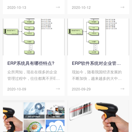
用ERP系统来对公司内部进行
门的人员而言，都需要应用到e
2020-10-13

2020-10-12

管理，从而 对公司内部业务流
rp软件。因为，erp软件的使
程和管理过程进行了优化，主
用，可以给企业带来非常大的
要的业务流程实现了自动化。
方便。但是，也有不少的朋友
那么ERP系统是所有行业都适
对于erp软件并不是特别了解，
用吗?下面顺景软件小编为您介
对它的认识也不够深。那么erp
绍：
软件是什么意思?下面顺景软件
小编为您介绍：
ERP系统具有哪些特点?
ERP软件系统对企业管理的重要吗?
众所周知，现在在很多的企业
现如今，随着我国经济发展的
管理过程中，往往都离不开ER
不断加快，越来越多的大中小
P系统的应用。其ERP系统是企
型企业开始如雨后春笋般地的
2020-10-09

2020-09-29

业资源计划 (Enterprise Resour
涌现出来。然而企业的增多，
ce Planning) 的简称，是指建
也意味着企业之间的竞争也在
立在信息技术基础上，集信息
加大，若一个企业想提高自身
技术与先进管理思想于一身，
的竞争实力，必须积极提高自
以系统化的管理思想，为企业
身的管理水平。而运用ERP软
员工及决策层提供决策手段的
件系统，就是目前一种有效的
管理平台。它所具备的一系列
提高企业管理水平的方式。那