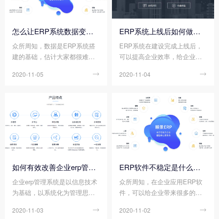
怎么让ERP系统数据变得更安全?
ERP系统上线后如何做好运营维护?
众所周知，数据是ERP系统搭
ERP系统在建设完成上线后，
建的基础，估计大家都很难想
可以提高企业效率，给企业带
象没有数据的ERP系统会是什
来很大的便利。但是，在这个
2020-11-05

2020-11-04

么样子的。因此，若是我们从
过程上，很多的企业往往都会
企业发展的长远角度来看，要
直接忽略了ERP系统的运营和
想持续健康运营，为未来企业
维护保障问题。如果ERP系统
更好的发展甚至为上市做准
在上线后，没有获得很好的运
备，ERP系统数据安全就显得
营维护的话，根本就发挥不出E
尤为重要了。那么我们应该怎
RP系统的真正效用。那么ERP
么让ERP系统数据变得更安全
系统上线后如何做好运营维护
呢?
呢?
如何有效改善企业erp管理系统?
ERP软件不稳定是什么原因?
企业erp管理系统是以信息技术
众所周知，在企业应用ERP软
为基础，以系统化为管理思
件，可以给企业带来很多的好
想，通过集成和整合企业组织
处，主要表现在实施过程中对
2020-11-03

2020-11-02

内部及其供应商以及客户的数
业务流程规则、工作流程的优