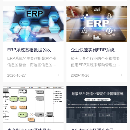
据与信息，为企业的管理决策
化整理和总结。但是，在使用
层及其员工提供决策运行手段
的过程中，相信也有不少的朋
的管理平台。但是，也有不少
友都曾经遇到ERP软件出现不
的企业上了ERP后没有看到明
稳定的情况。那么您知道ERP
显的效果，追根究底，很大的
软件不稳定是什么原因吗?
可能性是没有把企业erp管理系
统改善好。那么我们应该如何
有效改善企业erp管理系统呢?
ERP系统基础数据的收集步骤
企业快速实施ERP系统，如何降低风险?
ERP系统的主要作用是对企业
如今，各个行业的企业都需要
信息的整合，而这些信息的载
使用ERP系统来帮助管理业务
体和表达都是需要通过大量的
流程，它可以将业务部门和业
2020-10-27

2020-10-26

数据来完成的。由此可见，基
务流程集成到ERP管理系统
础数据的收集是ERP系统中非
中，缩短了沟通时间，提高了
常重要的一部分，涉及面广、
工作效率，节约了人力成本，
工作量大，我们只有确保ERP
有效提高了企业的竞争力。但
系统基础数据的正确性，才可
是，企业在快速实施ERP系统
以真正实施ERP系统。那么我
时，如果操作不当，同样也面
们如何对ERP系统基础数据进
临着一定的风险。那么企业快
行收集呢?
速实施ERP系统，如何降低风
险呢?