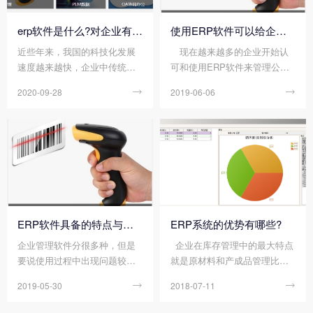
特点，可以帮助您更好进行企
么ERP软件系统对企业管理的
业管理。那么您知道ERP系统
重要吗?下面顺景软件小编为您
erp软件是什么?对企业有用吗?
使用ERP软件可以给企业带来的益处有哪些
具有哪些特点吗?下面顺景软件
介绍。
近些年来，我国的科技化发展
现在越来越多的企业开始认
小编为您介绍：
速度越来越快，企业中传统的
可和使用ERP软件来管理公
管理模式已经跟不上如今的发
司，一来是为了可以提高利
2020-09-28

2019-06-06

展速度了，为了可以能够有效
润，把运营成本降低，加强供
提高企业内部的管理效率，许
应链的管理。可以很好的提高
多的企业开始将目光投向erp软
企业的竞争力，得到更多客户
件。尤其是对电商企业来说，e
的合作，增加企业的资产。
rp软件的应用更是重中之重。
那么erp软件是什么?对企业有
用吗?
ERP软件具备的特点与功能有哪些
ERP系统的优势有哪些?
企业管理软件分很多种，但是
企业在库存管理中的最大特点
要说使用过程中出现问题较多
就是原材料和产成品管理比较
的，肯定要数ERP软件。由于
难，多少原料能生产多少成品
2019-05-30

2018-07-11

系统的使用的广泛性以及专业
并不一一对应，而且在生产过
性，ERP软件甚至在选购的时
程中的浪费和丢失等种种原