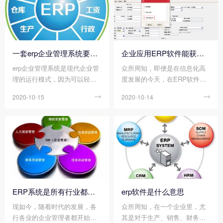
一问题，ERP软件便应运而生
的erp系统，像财务管理软件，
了，通过应用ERP软件可以实
进销存管理软件，仓库管理软
现一站式采购模式，精细化管
件等。还有针对企业资源整
控供应商，帮助企业提升采购
合，满足企业全部管理需求，
效率，降低采购成本。那么ER
并可定制开发的一体化erp系
一套erp企业管理系统要多少钱?
企业应用ERP软件能获得怎样的成果?
P软件是如何帮助企业实现采购
统。
erp企业管理系统是现代企业管
众所周知，即便是在信息化高
流程管控的呢?下面顺景软件小
理的运行模式，因为可以轻松
度发展的今天，在ERP软件的
编为您介绍：
解决企业管理问题，而深受各
发展也还在迅速发展。在很多
2020-10-15

2020-10-14

行各业企业的青睐。erp企业管
各行各业的企业管理中，依然
理系统是一个在全公司范围内
还是离不开ERP软件的应用。
应用的、高度集成的系统，覆
在ERP软件的应用实施中，涉
盖了客户、项目、库存和采购
及到了企业中的每一个部门，
供应生产等管理工作，通过优
不管是领导还是基层的员工，
化企业资源达到资源效益增
在ERP软件的实施中都起到了
大。
各自的作用。那么企业应用ER
P软件能获得怎样的成果呢?下
面顺景软件小编为您介绍：
ERP系统是所有行业都适用吗?
erp软件是什么意思
现如今，随着时代的发展，各
众所周知，在一个企业里，尤
行各业的企业管理者都开始运
其是对于生产、销售、财务部